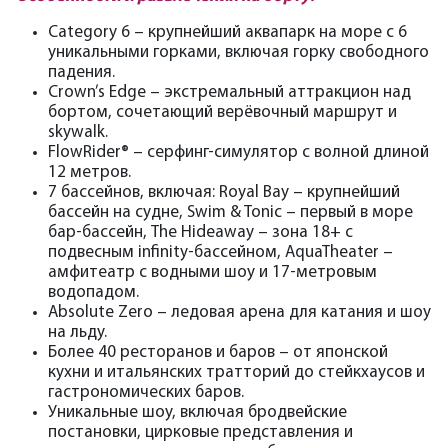
Category 6 – крупнейший аквапарк на море с 6
уникальными горками, включая горку свободного
падения.
Crown’s Edge – экстремальный аттракцион над
бортом, сочетающий верёвочный маршрут и
skywalk.
FlowRider® – серфинг-симулятор с волной длиной
12 метров.
7 бассейнов, включая: Royal Bay – крупнейший
бассейн на судне, Swim & Tonic – первый в море
бар-бассейн, The Hideaway – зона 18+ с
подвесным infinity-бассейном, AquaTheater –
амфитеатр с водными шоу и 17-метровым
водопадом.
Absolute Zero – ледовая арена для катания и шоу
на льду.
Более 40 ресторанов и баров – от японской
кухни и итальянских тратторий до стейкхаусов и
гастрономических баров.
Уникальные шоу, включая бродвейские
постановки, цирковые представления и