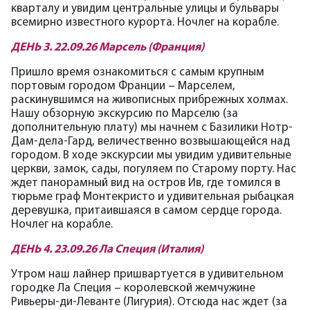
кварталу и увидим центральные улицы и бульвары
всемирно известного курорта. Ночлег на корабле.
ДЕНЬ 3. 22.09.26 Марсель (Франция)
Пришло время ознакомиться с самым крупным
портовым городом Франции – Марселем,
раскинувшимся на живописных прибрежных холмах.
Нашу обзорную экскурсию по Марселю (за
дополнительную плату) мы начнем с Базилики Нотр-
Дам-дела-Гард, величественно возвышающейся над
городом. В ходе экскурсии мы увидим удивительные
церкви, замок, сады, погуляем по Старому порту. Нас
ждет панорамный вид на остров Ив, где томился в
тюрьме граф Монтекристо и удивительная рыбацкая
деревушка, притаившаяся в самом сердце города.
Ночлег на корабле.
ДЕНЬ 4. 23.09.26 Ла Специя (Италия)
Утром наш лайнер пришвартуется в удивительном
городке Ла Специя – королевской жемчужине
Ривьеры-ди-Леванте (Лигурия). Отсюда нас ждет (за