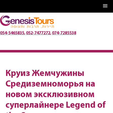
Перейти
к
содержанию
054-5465835
,
052-7477272
,
074-7285538
Круиз Жемчужины
Средиземноморья на
новом эксклюзивном
суперлайнере Legend of