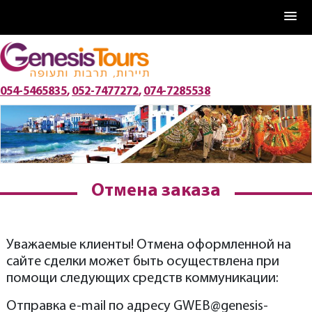
Перейти
к
содержанию
054-5465835
,
052-7477272
,
074-7285538
Отмена заказа
Уважаемые клиенты! Отмена оформленной на
сайте сделки может быть осуществлена при
помощи следующих средств коммуникации:
Отправка e-mail по адресу GWEB@genesis-